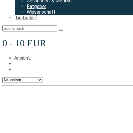
Wissenschaft
Tierbedarf
0 - 10 EUR
Ansicht:
H&S Erkältungstee V Filterbeutel 20×2.0 St.
5,56 €
6,29 €
inkl. gesetzlicher MwSt.
+ ggf. Versand
Details